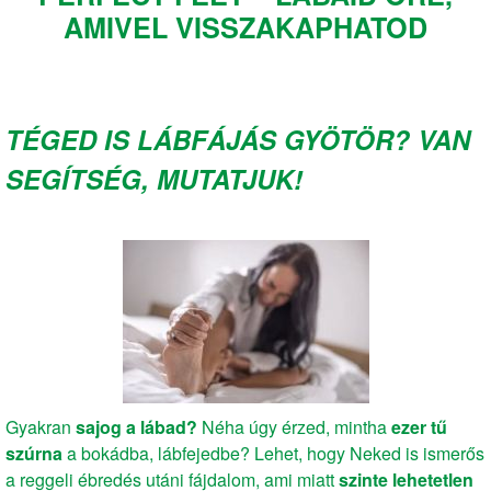
AMIVEL VISSZAKAPHATOD
TÉGED IS LÁBFÁJÁS GYÖTÖR? VAN
SEGÍTSÉG, MUTATJUK!
Gyakran
sajog a lábad?
Néha úgy érzed, mintha
ezer tű
szúrna
a bokádba, lábfejedbe? Lehet, hogy Neked is ismerős
a reggeli ébredés utáni fájdalom, ami miatt
szinte lehetetlen