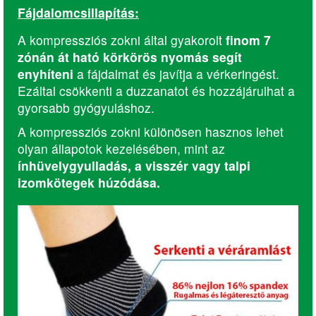
Fájdalomcsillapítás:
A kompressziós zokni által gyakorolt
finom 7
zónán át ható körkörös nyomás segít
enyhíteni
a fájdalmat és javítja a vérkeringést.
Ezáltal csökkenti a duzzanatot és hozzájárulhat a
gyorsabb gyógyuláshoz.
A kompressziós zokni különösen hasznos lehet
olyan állapotok kezelésében, mint az
ínhüvelygyulladás, a visszér vagy talpi
izomkötegek húzódása.