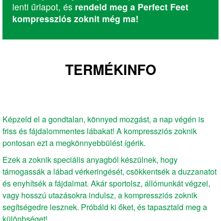
lenti űrlapot, és
rendeld meg a Perfect Feet
kompressziós zoknit még ma!
TERMÉKINFO
Képzeld el a gondtalan, könnyed mozgást, a nap végén is
friss és fájdalommentes lábakat! A kompressziós zoknik
pontosan ezt a megkönnyebbülést ígérik.
Ezek a zoknik speciális anyagból készülnek, hogy
támogassák a lábad vérkeringését, csökkentsék a duzzanatot
és enyhítsék a fájdalmat. Akár sportolsz, állómunkát végzel,
vagy hosszú utazásokra indulsz, a kompressziós zoknik
segítségedre lesznek. Próbáld ki őket, és tapasztald meg a
különbséget!