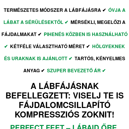
TERMÉSZETES MÓDSZER A LÁBFÁJÁSRA ✔
ÓVJA A
LÁBAT A SÉRÜLÉSEKTŐL ✔
MÉRSÉKLI, MEGELŐZI A
FÁJDALMAKAT ✔
PIHENÉS KÖZBEN IS HASZNÁLHATÓ
✔
KÉTFÉLE VÁLASZTHATÓ MÉRET ✔
HÖLGYEKNEK
ÉS URAKNAK IS AJÁNLOTT ✔
TARTÓS, KÉNYELMES
ANYAG ✔
SZUPER BEVEZETŐ ÁR ✔
A LÁBFÁJÁSNAK
BEFELLEGZETT: VISELJ TE IS
FÁJDALOMCSILLAPÍTÓ
KOMPRESSZIÓS ZOKNIT!
PERFECT FEET – LÁBAID ŐRE,