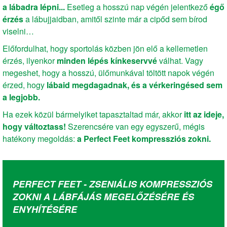
a lábadra lépni...
Esetleg a hosszú nap végén jelentkező
égő
érzés
a lábujjaidban, amitől szinte már a cipőd sem bírod
viselni…
Előfordulhat, hogy sportolás közben jön elő a kellemetlen
érzés, ilyenkor
minden lépés kínkeservvé
válhat. Vagy
megeshet, hogy a hosszú, ülőmunkával töltött napok végén
érzed, hogy
lábaid megdagadnak, és a vérkeringésed sem
a legjobb.
Ha ezek közül bármelyiket tapasztaltad már, akkor
itt az ideje,
hogy változtass!
Szerencsére van egy egyszerű, mégis
hatékony megoldás:
a Perfect Feet kompressziós zokni.
PERFECT FEET - ZSENIÁLIS KOMPRESSZIÓS
ZOKNI A LÁBFÁJÁS MEGELŐZÉSÉRE ÉS
ENYHÍTÉSÉRE