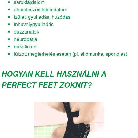
sarokfájdalom
diabéteszes lábfájdalom
ízületi gyulladás, húzódás
ínhüvelygyulladás
duzzanatok
neuropátia
bokaficam
túlzott megterhelés esetén (pl. állómunka, sportolás)
HOGYAN KELL HASZNÁLNI A
PERFECT FEET ZOKNIT?