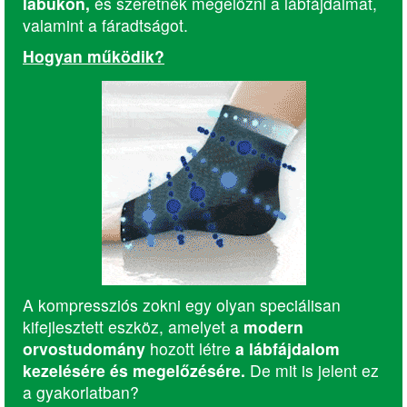
lábukon,
és szeretnék megelőzni a lábfájdalmat,
valamint a fáradtságot.
Hogyan működik?
A kompressziós zokni egy olyan speciálisan
kifejlesztett eszköz, amelyet a
modern
orvostudomány
hozott létre
a lábfájdalom
kezelésére és megelőzésére.
De mit is jelent ez
a gyakorlatban?