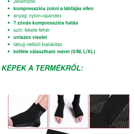
Jellemzők:
kompressziós zokni a lábfájás ellen
anyag: nylon+spandex
7 zónás kompressziós hatás
szín: fekete-fehér
uniszex viselet
lábujj-nélküli kialakítás
kétféle választható méret (S/M, L/XL)
KÉPEK A TERMÉKRŐL: