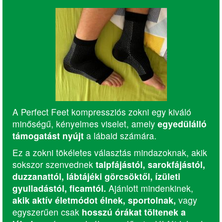
A Perfect Feet kompressziós zokni egy kiváló
minőségű, kényelmes viselet, amely
egyedülálló
támogatást nyújt
a lábaid számára.
Ez a zokni tökéletes választás mindazoknak, akik
sokszor szenvednek
talpfájástól, sarokfájástól,
duzzanattól, lábtájéki görcsöktől, ízületi
gyulladástól, ficamtól.
Ajánlott mindenkinek,
akik aktív életmódot élnek, sportolnak,
vagy
egyszerűen csak
hosszú órákat töltenek a