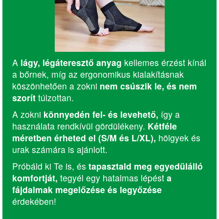
A
lágy, légáteresztő anyag
kellemes érzést kínál
a bőrnek, míg az ergonomikus kialakításnak
köszönhetően a zokni
nem csúszik le, és nem
szorít
túlzottan.
A zokni
könnyedén fel- és levehető,
így a
használata rendkívül gördülékeny.
Kétféle
méretben érheted el (S/M és L/XL),
hölgyek és
urak számára is ajánlott.
Próbáld ki Te is, és
tapasztald meg egyedülálló
komfortját,
tegyél egy hatalmas lépést
a
fájdalmak megelőzése és legyőzése
érdekében!