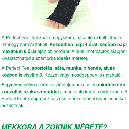
A Perfect Feet használata egyszerű, hasonlóan kell felhúzni,
mint egy normál zoknit.
Kezdetben napi 4 órát, később napi
maximum 8 órát
ajánlott hordani. A lenti információk alapján
kiválaszthatod a számodra ideális méretet.
A Perfect Feet
sportolás, séta, munka, pihenés, alvás
közben is
viselhető. Kézzel vagy mosógépben is mosható.
Figyelem:
súlyos, krónikus lábfájdalom esetén
mindenképp
konzultálj szakorvosoddal
a megfelelő terápia érdekében. A
Perfect Feet kompressziós zokni nem minősül orvostechnikai
eszköznek.
MEKKORA A ZOKNIK MÉRETE?