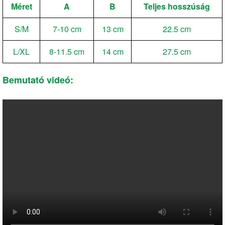
Méret
A
B
Teljes hosszúság
S/M
7-10 cm
13 cm
22.5 cm
L/XL
8-11.5 cm
14 cm
27.5 cm
Bemutató videó: