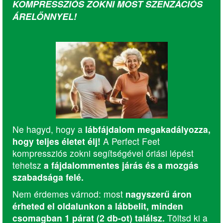
KOMPRESSZIÓS ZOKNI MOST SZENZÁCIÓS
ÁRELŐNNYEL!
Ne hagyd, hogy a
lábfájdalom megakadályozza,
hogy teljes életet élj!
A Perfect Feet
kompressziós zokni segítségével óriási lépést
tehetsz
a fájdalommentes járás és a mozgás
szabadsága felé.
Nem érdemes várnod: most
nagyszerű áron
érheted el oldalunkon a lábbelit, minden
csomagban 1 párat (2 db-ot) találsz.
Töltsd ki a