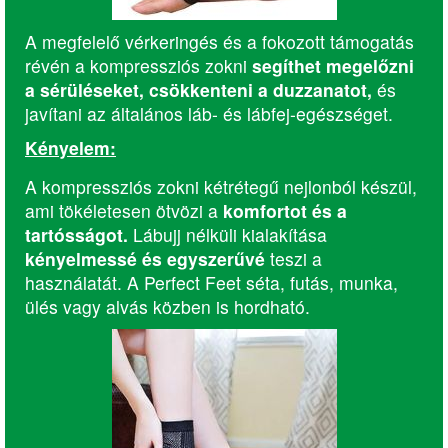
A megfelelő vérkeringés és a fokozott támogatás
révén a kompressziós zokni
segíthet megelőzni
a sérüléseket, csökkenteni a duzzanatot,
és
javítani az általános láb- és lábfej-egészséget.
Kényelem:
A kompressziós zokni kétrétegű nejlonból készül,
ami tökéletesen ötvözi a
komfortot és a
tartósságot.
Lábujj nélküli kialakítása
kényelmessé és egyszerűvé
teszi a
használatát. A Perfect Feet séta, futás, munka,
ülés vagy alvás közben is hordható.