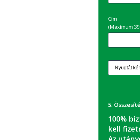
Cím
(Maximum 39 
5. Összesít
100% biz
kell fizet
Az utánvé