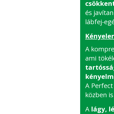
csökkent
és javítan
lábfej-eg
Kényele
A kompres
ami tökél
tartóssá
kényelm
A Perfect
közben is
A
lágy, 