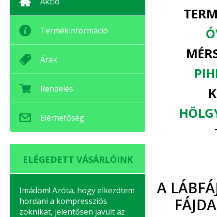
Akció
TERM
Termékinformáció
Ó
MÉRS
Árak
PIH
Rendelés
K
HÖLGY
Elérhetőség
ELÉGEDETT VÁSÁRLÓINK
A LÁBFÁ
Imádom! Azóta, hogy elkezdtem
FÁJD
hordani a kompressziós
zoknikat, jelentősen javult az