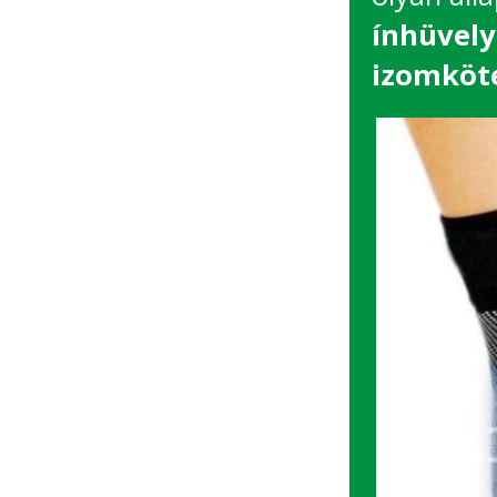
ínhüvely
izomköt