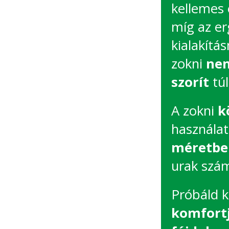
kellemes 
míg az e
kialakítá
zokni
nem
szorít
túl
A zokni
k
használat
méretben
urak szám
Próbáld k
komfortj