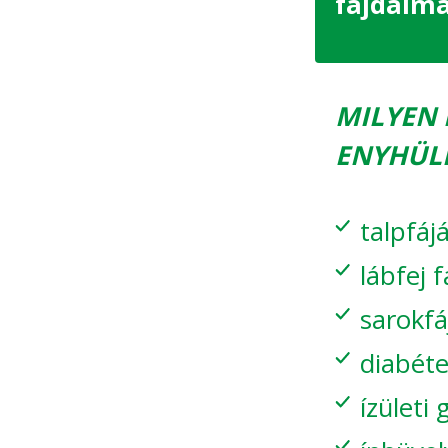
fájdalma
MILYEN 
ENYHÜLÉ
talpfáj
lábfej 
sarokf
diabéte
ízületi