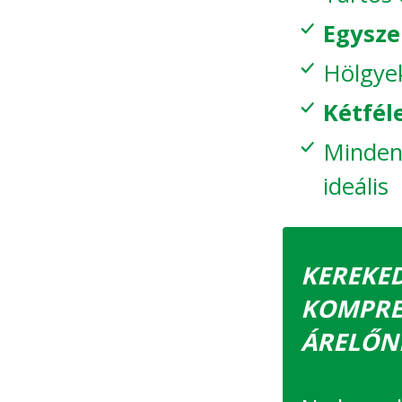
Egysze
Hölgyek
Kétfél
Mindenn
ideális
KEREKED
KOMPRES
ÁRELŐN