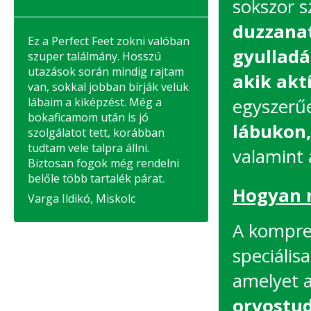
sokszor 
duzzanatt
Ez a Perfect Feet zokni valóban
gyulladá
szuper találmány. Hosszú
utazások során mindig rajtam
akik akt
van, sokkal jobban bírják velük
lábaim a kiképzést. Még a
egyszerű
bokaficamom után is jó
lábukon,
szolgálatot tett, korábban
tudtam vele talpra állni.
valamint 
Biztosan fogok még rendelni
belőle több tartalék párat.
Hogyan 
Varga Ildikó, Miskolc
A kompres
speciálisa
amelyet 
orvostu