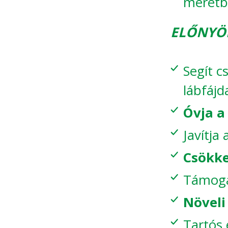
méretb
ELŐNYÖ
Segít cs
lábfájd
Óvja a
Javítja
Csökke
Támoga
Növeli
Tartós 