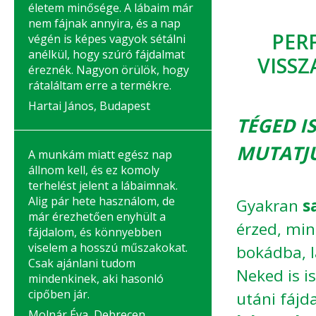
életem minősége. A lábaim már
nem fájnak annyira, és a nap
PERF
végén is képes vagyok sétálni
anélkül, hogy szúró fájdalmat
VISS
éreznék. Nagyon örülök, hogy
rátaláltam erre a termékre.
Hartai János, Budapest
TÉGED I
MUTATJ
A munkám miatt egész nap
állnom kell, és ez komoly
terhelést jelent a lábaimnak.
Alig pár hete használom, de
Gyakran
s
már érezhetően enyhült a
érzed, mi
fájdalom, és könnyebben
viselem a hosszú műszakokat.
bokádba, l
Csak ajánlani tudom
Neked is i
mindenkinek, aki hasonló
cipőben jár.
utáni fájd
Molnár Éva, Debrecen