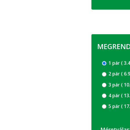
MEGRENDE
1 pár (
2 pár (
3 pár 
4 pár 
5 pár 
Méretválas