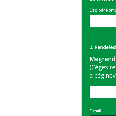
Első pár k
2. Rendelés
Megrende
(Céges re
a cég nev
E-mail