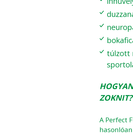
ínhüvel
duzzan
neurop
bokafi
túlzott
sportol
HOGYAN 
ZOKNIT?
A Perfect 
hasonlóan 