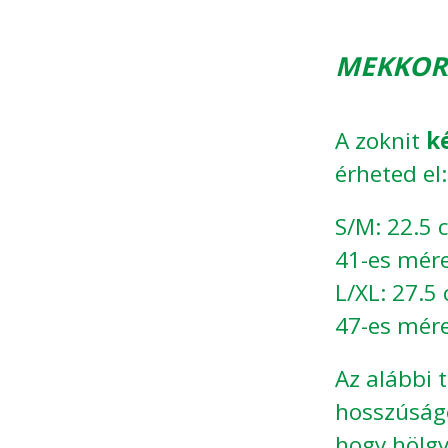
MEKKORA
A zoknit
k
érheted el:
S/M: 22.5 
41-es mére
L/XL: 27.5
47-es mére
Az alábbi 
hosszúságo
hogy hölgy