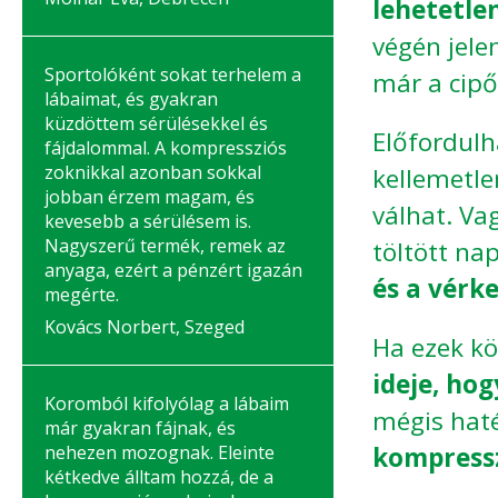
lehetetlen
végén jel
Sportolóként sokat terhelem a
már a cipő
lábaimat, és gyakran
küzdöttem sérülésekkel és
Előfordulh
fájdalommal. A kompressziós
zoknikkal azonban sokkal
kellemetle
jobban érzem magam, és
válhat. Va
kevesebb a sérülésem is.
Nagyszerű termék, remek az
töltött na
anyaga, ezért a pénzért igazán
és a vérk
megérte.
Kovács Norbert, Szeged
Ha ezek kö
ideje, hog
Koromból kifolyólag a lábaim
mégis hat
már gyakran fájnak, és
nehezen mozognak. Eleinte
kompressz
kétkedve álltam hozzá, de a