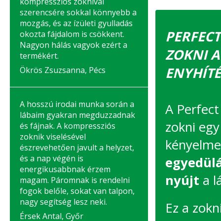
kompressziós zoknival
szerencsére sokkal könnyebb a
mozgás, és az ízületi gyulladás
PERFECT
okozta fájdalom is csökkent.
Nagyon hálás vagyok ezért a
ZOKNI A
termékért.
ENYHÍTÉ
Ökrös Zsuzsanna, Pécs
A hosszú irodai munka során a
A Perfect
lábaim gyakran megduzzadnak
zokni egy
és fájnak. A kompressziós
zoknik viselésével
kényelmes
észrevehetően javult a helyzet,
és a nap végén is
egyedül
energikusabbnak érzem
nyújt
a l
magam. Páromnak is rendelni
fogok belőle, sokat van talpon,
nagy segítség lesz neki.
Ez a zokn
Érsek Antal, Győr