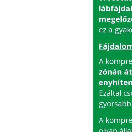
lábfájda
megelőz
ez a gyak
Fájdalom
A kompres
zónán át
enyhíten
Ezáltal c
gyorsabb
A kompres
olyan áll