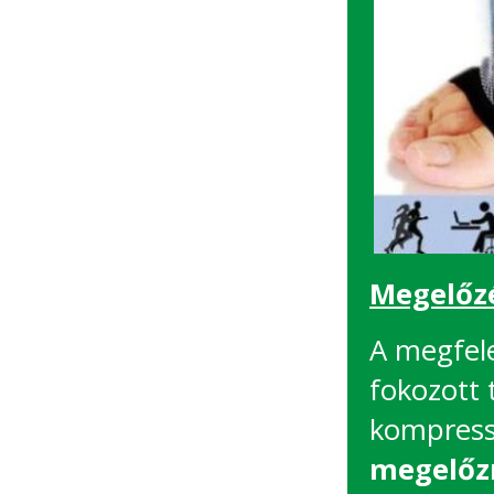
Megelőzé
A megfele
fokozott
kompress
megelőzn