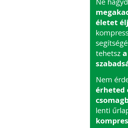
Ne hagyd
megakadá
életet élj
kompress
segítségé
tehetsz
a
szabadsá
Nem érde
érheted 
csomagba
lenti űrla
kompres