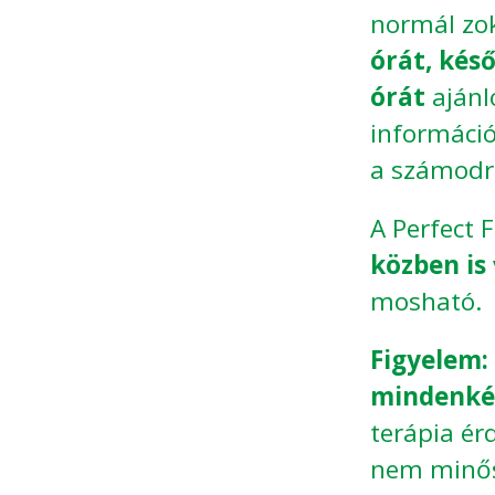
normál zo
órát, kés
órát
ajánlo
információ
a számodra
A Perfect 
közben is
mosható.
Figyelem:
mindenkép
terápia ér
nem minős